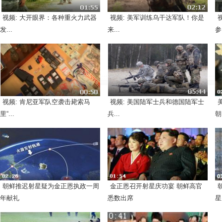
视频: 大开眼界：各种重火力武器
视频: 美军训练乌干达军队！你是
发...
来...
参.
视频: 肯尼亚军队空袭击毙索马
视频: 美国陆军士兵和德国陆军士
里“...
兵...
朝.
朝鲜推迟射星疑为金正恩执政一周
金正恩召开射星庆功宴 朝鲜高官
年献礼
悉数出席
星