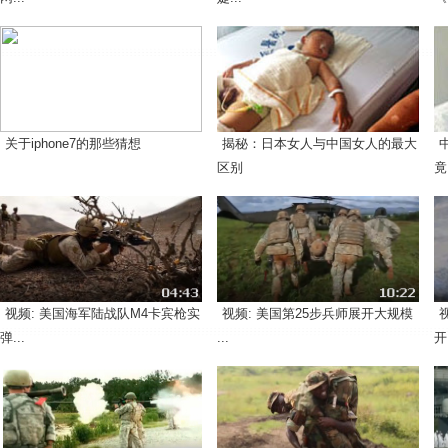
关于iphone7的那些猜想
揭秘：日本女人与中国女人的最大
区别
竟.
视频: 美国海军陆战队M4卡宾枪实
视频: 美国第25步兵师展开大规模
弹...
...
开.