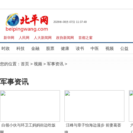
2026年-08月-07日 11:37:49
新华网
人民网
人大新闻网
政协新闻网
首都之窗
时政
科技
金融
股票
健康
读书
中医
视频
公益
您的位置：
首页
>
视频
>
军事资讯
>
军事资讯
白领小伙与环卫工妈妈街边吃饭
汪峰与章子怡海边漫步 前妻葛荟
网...
婕...
《.