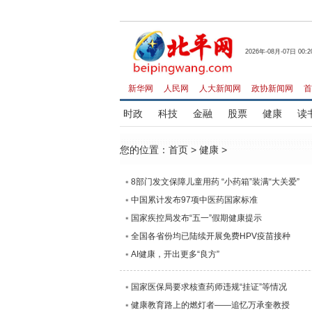
2026年-08月-07日 00:2
新华网
人民网
人大新闻网
政协新闻网
首
时政
科技
金融
股票
健康
读
您的位置：
首页
>
健康
>
8部门发文保障儿童用药 “小药箱”装满“大关爱”
中国累计发布97项中医药国家标准
国家疾控局发布“五一”假期健康提示
全国各省份均已陆续开展免费HPV疫苗接种
AI健康，开出更多“良方”
国家医保局要求核查药师违规“挂证”等情况
健康教育路上的燃灯者——追忆万承奎教授