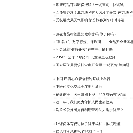
哪些药品可以医保报销？一键查询，快试试
五预警齐发！北方地区有大风沙尘暴雪 南方地区
受极端大风天气影响 部分旅客列车临时停运
藏在食品标签里的健康密码 你了解吗？
“零添加”、数字标签、保质期…… 食品安全新国
耳朵藏着“健康开关” 春季养生揉起来
2050年全球1/3青少年儿童超重或肥胖
国家医保局要求排查虚开发票“一药双价”等问题
中国-巴西心血管创新论坛线上举行
中医药文化交流会在浙江举行
福建南平：医生组团下乡 群众看病有“医”靠
这一年，我们倾力守护人民生命健康
马拉松爱好者如何利用营养助力跑步健康？
让课间体育促进孩子健康成长（体坛观澜）
保温杯里泡枸杞 你吃对了吗？