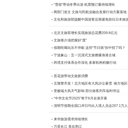
“雪假”带动冬季出游 机票预订量持续增长
两部门发文 文旅与民航业融合发展行动方案落地
文化和旅游部提醒中国游客近期避免前往日本旅
北京文旅双增长实现旅游总花费209.8亿元
文旅推介须把握好“度”
假期吃喝玩乐不停歇 这些“节日病”你中招了吗？
宁波象山：五一沉浸式文旅燃爆渔港古城
跨境支付体系合作深化 多家机构积极行动
赏花游带动文旅新消费
五预警齐发！北方地区有大风沙尘暴雪 南方地区
受极端大风天气影响 部分旅客列车临时停运
“中华文化节2025”将于6月在港开幕
清明节假期全国口岸日均出入境人员达207.1万
来华旅游需求持续增长
万里长江 美在荆江