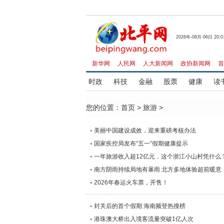
2026年-08月-06日 20:0
新华网
人民网
人大新闻网
政协新闻网
首
时政
科技
金融
股票
健康
读
您的位置：
首页
>
旅游
>
美丽中国建设成效，迎来重磅考核办法
国家疾控局发布“五一”假期健康提示
一年旅游收入超12亿元，这个浙江小山村凭什么
南方阴雨持续局地有暴雨 北方多地体验超前暖意
2026年春运火车票，开售！
封关后的首个假期 海南频登热搜榜
港珠澳大桥出入境客流量突破1亿人次