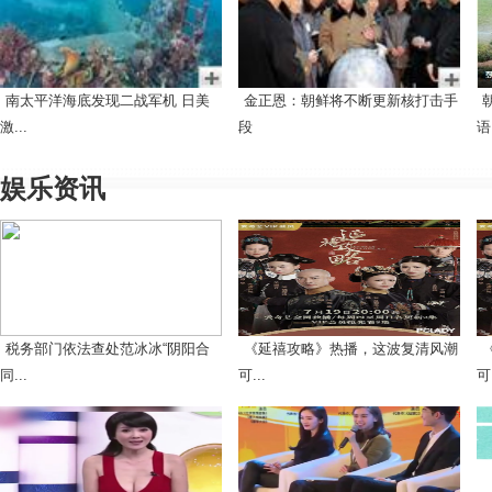
南太平洋海底发现二战军机 日美
金正恩：朝鲜将不断更新核打击手
激...
段
语.
娱乐资讯
税务部门依法查处范冰冰“阴阳合
《延禧攻略》热播，这波复清风潮
同...
可...
可.