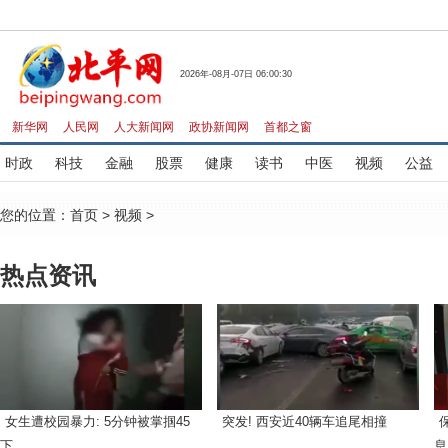
2026年-08月-07日 06:00:30
新华网
人民网
人大新闻网
政协新闻网
首都之窗
时政
科技
金融
股票
健康
读书
中医
视频
公益
您的位置：
首页
>
视频
>
热点资讯
女生遭校园暴力: 5分钟被掌掴45
突发! 西安近40辆车追尾相撞
下
息