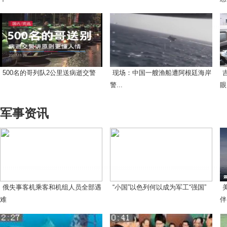
500名的哥列队2公里送病逝交警
现场：中国一艘渔船遭阿根廷海岸
警...
眼.
军事资讯
俄失事客机乘客和机组人员全部遇
“小国”以色列何以成为军工“强国”
难
伴.