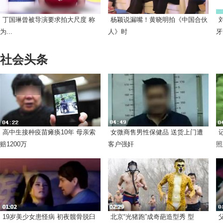
丁国琳曾被导演要求拍大尺度 称
杨颖说漏嘴！黄晓明拍《中国合伙
为...
人》时
牙.
社会头条
高中生接种疫苗瘫痪10年 母亲索
女微商售男性保健品 送货上门遭
赔1200万
客户强奸
照
19岁美少女患怪病 初夜髋骨脱臼
北京“光猪跑”成奇葩造型秀 型