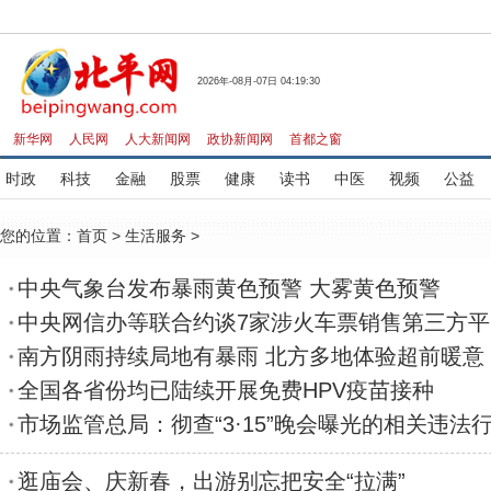
2026年-08月-07日 04:19:30
新华网
人民网
人大新闻网
政协新闻网
首都之窗
时政
科技
金融
股票
健康
读书
中医
视频
公益
您的位置：
首页
>
生活服务
>
中央气象台发布暴雨黄色预警 大雾黄色预警
中央网信办等联合约谈7家涉火车票销售第三方平
南方阴雨持续局地有暴雨 北方多地体验超前暖意
全国各省份均已陆续开展免费HPV疫苗接种
市场监管总局：彻查“3·15”晚会曝光的相关违法
逛庙会、庆新春，出游别忘把安全“拉满”