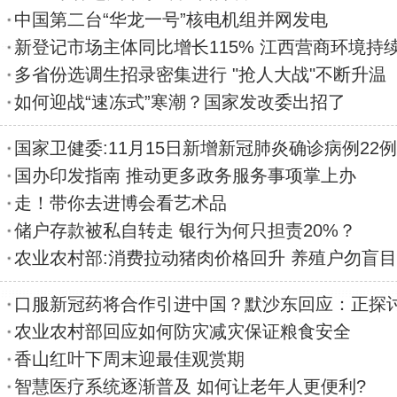
中国第二台“华龙一号”核电机组并网发电
新登记市场主体同比增长115% 江西营商环境持
多省份选调生招录密集进行 "抢人大战"不断升温
如何迎战“速冻式”寒潮？国家发改委出招了
国家卫健委:11月15日新增新冠肺炎确诊病例22例
国办印发指南 推动更多政务服务事项掌上办
走！带你去进博会看艺术品
储户存款被私自转走 银行为何只担责20%？
农业农村部:消费拉动猪肉价格回升 养殖户勿盲
口服新冠药将合作引进中国？默沙东回应：正探
农业农村部回应如何防灾减灾保证粮食安全
香山红叶下周末迎最佳观赏期
智慧医疗系统逐渐普及 如何让老年人更便利?