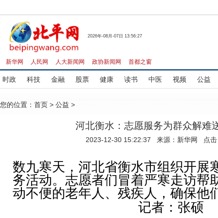
2026年-08月-07日 13:56:27
新华网
人民网
人大新闻网
政协新闻网
首都之窗
时政
科技
金融
股票
健康
读书
中医
视频
公益
您的位置：
首页
>
公益
>
河北衡水：志愿服务为群众解难
2023-12-30 15:22:37 来源：新华网 点
数九寒天，河北省衡水市组织开展
务活动。志愿者们冒着严寒走访帮
动不便的老年人、残疾人，确保他
记者：张硕