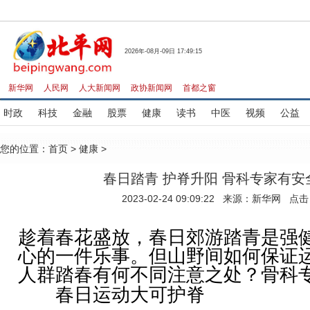
2026年-08月-09日 17:49:15
新华网
人民网
人大新闻网
政协新闻网
首都之窗
时政
科技
金融
股票
健康
读书
中医
视频
公益
您的位置：
首页
>
健康
>
春日踏青 护脊升阳 骨科专家有安
2023-02-24 09:09:22 来源：新华网 点
趁着春花盛放，春日郊游踏青是强
心的一件乐事。但山野间如何保证
人群踏春有何不同注意之处？骨科
春日运动大可护脊