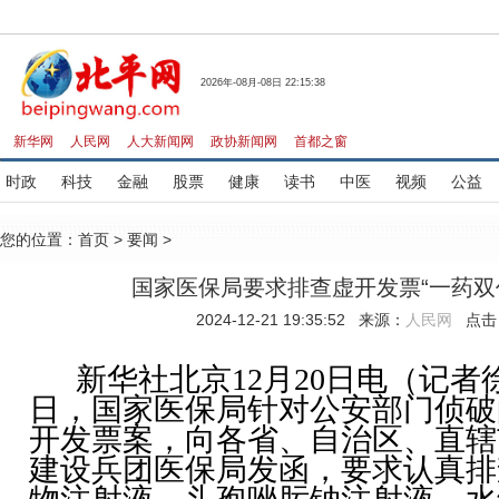
2026年-08月-08日 22:15:38
新华网
人民网
人大新闻网
政协新闻网
首都之窗
时政
科技
金融
股票
健康
读书
中医
视频
公益
您的位置：
首页
>
要闻
>
国家医保局要求排查虚开发票“一药双
2024-12-21 19:35:52 来源：
人民网
点击
新华社北京12月20日电（记者徐
日，国家医保局针对公安部门侦破
开发票案，向各省、自治区、直辖
建设兵团医保局发函，要求认真排